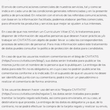
El envío de comunicaciones comerciales de nuestros servicios, tal y como se
indica en cada una de las condiciones generales referenciadas y en la presente
política de privacidad. En relación con el envío de las referidas comunicaciones,
con base en la información facilitada, podemos elaborar perfiles comerciales,
para ofrecerte los productos y servicios que mejor se ajusten a tus intereses.
En caso de que nos remitan un Curriculum Vitae (CV), lo trataremos para
disponer de información de aquellas personas que desean hacer prácticas y/o
trabajar en CIVITATIS con objeto de poder llevar a cabo los correspondientes
procesos de selección de personal. Para más información sobre este tratamiento
de datos puedes consultar la
política de protección de datos para candidatos
.
En caso de que los usuarios realicen comentarios en el blog de CIVITATIS
(
https://www.civitatis.com/blog/
), sus datos serán tratados para publicar los
mismos junto con el nombre de la persona que lo publiquen. La entrega de los
datos para este fin no es obligatoria, en cuyo caso no podrán publicarse los
comentarios conforme a lo indicado. En el supuesto de que el usuario no desee
ser identificado junto con su comentario, podrá incluir un pseudónimo o
realizar el comentario de forma anónima.
Si los usuarios desean hacer uso del servicio “Regala CIVITATIS”
(
https://www.civitatis.com/es/regalar/
), los datos serán tratados para poder
tramitar la tarjeta regalo solicitada, así como para enviársela, en su caso, al
destinatario que proceda. La entrega de los datos es obligatoria ya que, de lo
contrario, no se podrá efectuar la compra de la tarjeta regalo y realizar su envío,