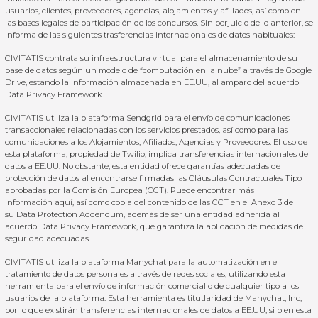
usuarios, clientes, proveedores, agencias, alojamientos y afiliados, así como en
las bases legales de participación de los concursos. Sin perjuicio de lo anterior, se
informa de las siguientes trasferencias internacionales de datos habituales:
CIVITATIS contrata su infraestructura virtual para el almacenamiento de su
base de datos según un modelo de “computación en la nube” a través de Google
Drive, estando la información almacenada en EE.UU, al amparo del acuerdo
Data Privacy Framework
.
CIVITATIS utiliza la plataforma Sendgrid para el envío de comunicaciones
transaccionales relacionadas con los servicios prestados, así como para las
comunicaciones a los Alojamientos, Afiliados, Agencias y Proveedores. El uso de
esta plataforma, propiedad de Twilio, implica transferencias internacionales de
datos a EE.UU. No obstante, esta entidad ofrece garantías adecuadas de
protección de datos al encontrarse firmadas las Cláusulas Contractuales Tipo
aprobadas por la Comisión Europea (CCT). Puede encontrar más
información
aquí
, así como copia del contenido de las CCT en el Anexo 3 de
su
Data Protection Addendum
, además de ser una entidad adherida al
acuerdo Data Privacy Framework, que garantiza la aplicación de medidas de
seguridad adecuadas.
CIVITATIS utiliza la plataforma Manychat para la automatización en el
tratamiento de datos personales a través de redes sociales, utilizando esta
herramienta para el envío de información comercial o de cualquier tipo a los
usuarios de la plataforma. Esta herramienta es titutlaridad de Manychat, Inc,
por lo que existirán transferencias internacionales de datos a EE.UU, si bien esta