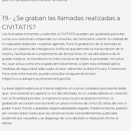
que no nos autorices a conocer la misma.
19.- ¿Se graban las llamadas realizadas a
CIVITATIS?
Las llamadas entrantes y salientes a CIVITATIS pueden ser grabadas para dar
curso a su solicitud o responder su consulta, así como para valorar la calidad de
la respuesta dada por nuestros agentes. Para la grabación de la llamada se
utiliza un sistema de Inteligencia Artificial que permite la transcripción de la
misma, facilitando el cumplimiento de dichos fines. El uso del sistema de IA
puede implicar la transferencia internacional de datos al proveedor Aircall.io,
Inc, que actúa como encargado del tratamiento, si bien esta entidad aplica
medidas de seguridad adecuada al estar adherida al data Privacy Framework.
Para más información, puede consultar el siguiente enlace
https://www.dataprivacyframework.gov/list
.
La base legitimadora es el interés legítimo, el cual se considera prevalente dado
que: únicamente se captará la voz del afectado, es un medio idóneo en relación
con la finalidad prevista, la injerencia para la privacidad es mínima, la
grabación se conservará durante un plazo máximo de cinco (5) años, de cara a
poder hacer frente a posibles responsabilidades legales. Posteriormente, podrán
ser conservadas hasta que las reclamaciones o procedimientos judiciales
existente sea resueltos y se disponga de una decisión o resolución firme al
efecto.