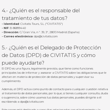
4.- ¿Quién es el responsable del
tratamiento de tus datos?
- Identidad
: Civitatis Tours, S.L. ("CIVITATIS")
- NIF
: B-86899440
- Dirección
: C/ Gran Vía, n º. 39, 3ª, 28013 Madrid (España)
- Correo electrónico
:
dpo@civitatis.com
5.- ¿Quién es el Delegado de Protección
de Datos (DPD) de CIVITATIS y cómo
puede ayudarte?
El DPD es una figura, legalmente prevista, que tiene como funciones
principales las de informar y asesorar a CIVITATIS sobre las obligaciones que le
afectan en materia de protección de datos personales y supervisar su
cumplimiento.
Además, el DPD actúa como punto de contacto para cualquier cuestión relativa
al tratamiento de datos personales, por lo que, si tienes cualquier consulta, duda
o sugerencia, sobre cómo usamos tus datos personales, puedes dirigirte a él
escribiendo a
dpo@civitatis.com
Este correo está destinado a consultas relacionadas con el tratamiento y la