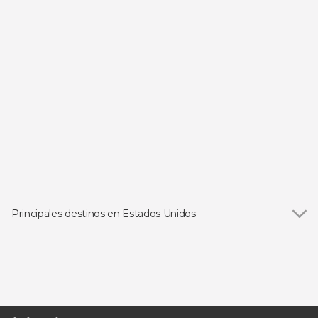
Principales destinos en Estados Unidos
Ver todas
Las Vegas
Orlando
Los Ángeles
San Francisco
Miami