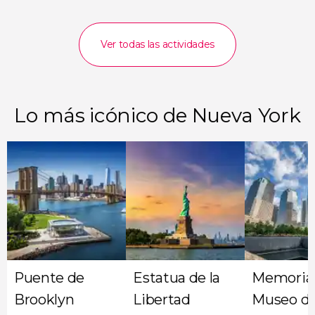
Ver todas las actividades
Lo más icónico de Nueva York
Puente de
Estatua de la
Memorial
Brooklyn
Libertad
Museo del