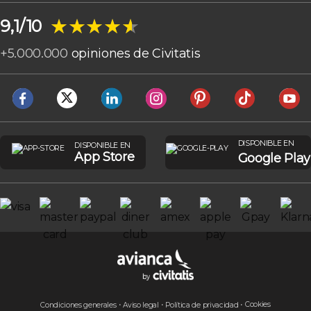
★★★★★
★★★★★
9,1/10
+
5.000.000
opiniones de Civitatis
DISPONIBLE EN
DISPONIBLE EN
App Store
Google Play
Cookies
Condiciones generales
Aviso legal
Política de privacidad