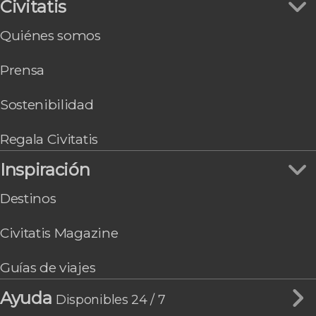
Civitatis
Page
Chicago
Quiénes somos
Washington
Gran Cañón South Rim
Prensa
Honolulu
Sostenibilidad
Regala Civitatis
Inspiración
Destinos
Civitatis Magazine
Guías de viajes
Ayuda
Disponibles 24 / 7