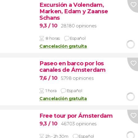
Excursión a Volendam,
Marken, Edam y Zaanse
Schans
9,3
/ 10
28.180 opiniones
8 horas
Español
Cancelación gratuita
Paseo en barco por los
canales de Ámsterdam
7,6
/ 10
5.798 opiniones
1 hora
Español
Cancelación gratuita
Free tour por Ámsterdam
9,3
/ 10
46.703 opiniones
2h - 2h 30m
Español