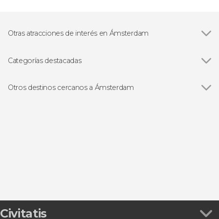
Otras atracciones de interés en Ámsterdam
Ver todas
Rijksmuseum
Barrio judío de Ámsterdam
Categorías destacadas
Barrio Rojo de Ámsterdam
Ver todas
Visitas guiadas en Ámsterdam
Museo Van Gogh
Free tours en Ámsterdam
Otros destinos cercanos a Ámsterdam
Keukenhof
Excursiones de un día desde Ámsterdam
Ver todas
Volendam
Zaanse Schans, molinos de Ámsterdam
Paseos en barco en Ámsterdam
Haarlem
Entradas
Zaanse Schans
Tours en bicicleta en Ámsterdam
Marken
Gastronomía en Ámsterdam
Edam
Civitatis