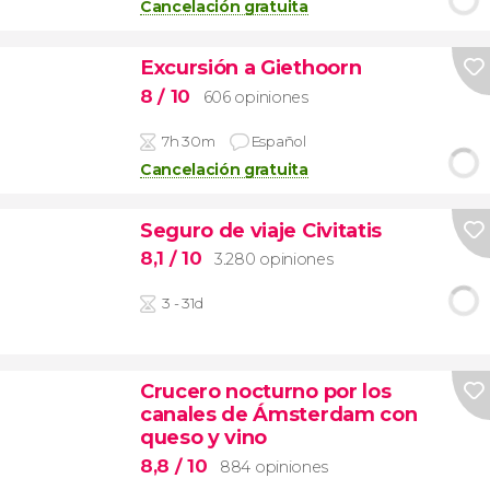
Cancelación gratuita
Excursión a Giethoorn
8
/ 10
606 opiniones
7h 30m
Español
Cancelación gratuita
Seguro de viaje Civitatis
8,1
/ 10
3.280 opiniones
3 - 31d
Crucero nocturno por los
canales de Ámsterdam con
queso y vino
8,8
/ 10
884 opiniones