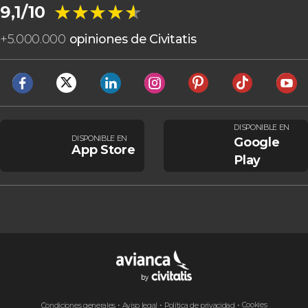
★★★★★
★★★★★
9,1/10
+
5.000.000
opiniones de Civitatis
DISPONIBLE EN
DISPONIBLE EN
Google
App Store
Play
Cookies
Condiciones generales
Aviso legal
Política de privacidad