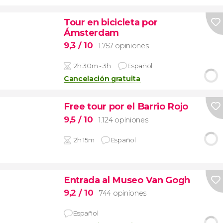
Tour en bicicleta por
Ámsterdam
9,3
/ 10
1.757 opiniones
2h 30m - 3h
Español
Cancelación gratuita
Free tour por el Barrio Rojo
9,5
/ 10
1.124 opiniones
2h 15m
Español
Entrada al Museo Van Gogh
9,2
/ 10
744 opiniones
Español