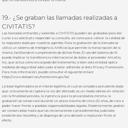
que no nos autorices a conocer la misma.
19.- ¿Se graban las llamadas realizadas a
CIVITATIS?
Las llamadas entrantes y salientes a CIVITATIS pueden ser grabadas para dar
curso a su solicitud o responder su consulta, así como para valorar la calidad de
la respuesta dada por nuestros agentes. Para la grabación de la llamada se
utiliza un sistema de Inteligencia Artificial que permite la transcripción de la
misma, facilitando el cumplimiento de dichos fines. El uso del sistema de IA
puede implicar la transferencia internacional de datos al proveedor Aircall.io,
Inc, que actúa como encargado del tratamiento, si bien esta entidad aplica
medidas de seguridad adecuada al estar adherida al data Privacy Framework.
Para más información, puede consultar el siguiente enlace
https://www.dataprivacyframework.gov/list
.
La base legitimadora es el interés legítimo, el cual se considera prevalente dado
que: únicamente se captará la voz del afectado, es un medio idóneo en relación
con la finalidad prevista, la injerencia para la privacidad es mínima, la
grabación se conservará durante un plazo máximo de cinco (5) años, de cara a
poder hacer frente a posibles responsabilidades legales. Posteriormente, podrán
ser conservadas hasta que las reclamaciones o procedimientos judiciales
existente sea resueltos y se disponga de una decisión o resolución firme al
efecto.