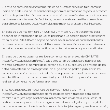
El envío de comunicaciones comerciales de nuestros servicios, tal y como se
indica en cada una de las condiciones generales referenciadas y en la presente
política de privacidad. En relación con el envío de las referidas comunicaciones,
con base en la información facilitada, podemos elaborar perfiles comerciales,
para ofrecerte los productos y servicios que mejor se ajusten a tus intereses.
En caso de que nos remitan un Curriculum Vitae (CV), lo trataremos para
disponer de información de aquellas personas que desean hacer prácticas y/o
trabajar en CIVITATIS con objeto de poder llevar a cabo los correspondientes
procesos de selección de personal. Para más información sobre este tratamiento
de datos puedes consultar la
política de protección de datos para candidatos
.
En caso de que los usuarios realicen comentarios en el blog de CIVITATIS
(
https://www.civitatis.com/blog/
), sus datos serán tratados para publicar los
mismos junto con el nombre de la persona que lo publiquen. La entrega de los
datos para este fin no es obligatoria, en cuyo caso no podrán publicarse los
comentarios conforme a lo indicado. En el supuesto de que el usuario no desee
ser identificado junto con su comentario, podrá incluir un pseudónimo o
realizar el comentario de forma anónima.
Si los usuarios desean hacer uso del servicio “Regala CIVITATIS”
(
https://www.civitatis.com/es/regalar/
), los datos serán tratados para poder
tramitar la tarjeta regalo solicitada, así como para enviársela, en su caso, al
destinatario que proceda. La entrega de los datos es obligatoria ya que, de lo
contrario, no se podrá efectuar la compra de la tarjeta regalo y realizar su envío,