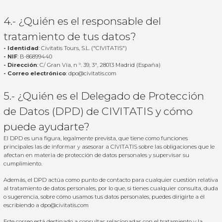
4.- ¿Quién es el responsable del
tratamiento de tus datos?
- Identidad
: Civitatis Tours, S.L. ("CIVITATIS")
- NIF
: B-86899440
- Dirección
: C/ Gran Vía, n º. 39, 3ª, 28013 Madrid (España)
- Correo electrónico
:
dpo@civitatis.com
5.- ¿Quién es el Delegado de Protección
de Datos (DPD) de CIVITATIS y cómo
puede ayudarte?
El DPD es una figura, legalmente prevista, que tiene como funciones
principales las de informar y asesorar a CIVITATIS sobre las obligaciones que le
afectan en materia de protección de datos personales y supervisar su
cumplimiento.
Además, el DPD actúa como punto de contacto para cualquier cuestión relativa
al tratamiento de datos personales, por lo que, si tienes cualquier consulta, duda
o sugerencia, sobre cómo usamos tus datos personales, puedes dirigirte a él
escribiendo a
dpo@civitatis.com
Este correo está destinado a consultas relacionadas con el tratamiento y la