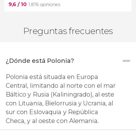
9,6
/ 10
1.876 opiniones
Preguntas frecuentes
¿Dónde está Polonia?
9,6


Polonia está situada en Europa
1.876 opiniones
Central, limitando al norte con el mar
descubriremos el casco antiguo y el
barrio judío de
Cracovia
visitaremos sus puntos
Báltico y Rusia (Kaliningrado), al este
más importantes
con Lituania, Bielorrusia y Ucrania, al
sur con Eslovaquia y República
Checa, y al oeste con Alemania.