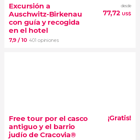
4.132 opiniones
Excursión a
desde
free tour por el barrio judío de
77,72
Auschwitz-Birkenau
US$
Varsovia
con guía y recogida
en el hotel
7,9
/ 10
401 opiniones
7,9


401 opiniones
Cracovia
visitar Auschwitz-
Free tour por el casco
¡Gratis!
Birkenau
guía
antiguo y el barrio
traslados entre vuestro hotel y el campo de
judío de Cracovia®
concentración