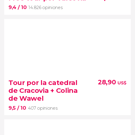
Kazimierz
9,4
/ 10
14.826 opiniones
barrio judío de Cracovia
escenario del rodaje de
La Lista de Schindler
9,4


14.826 opiniones
Tour por la catedral
28,90
US$
free tour por Varsovia
forma ideal de
de Cracovia + Colina
comenzar a descubrir la capital de Polonia
de Wawel
9,5
/ 10
407 opiniones