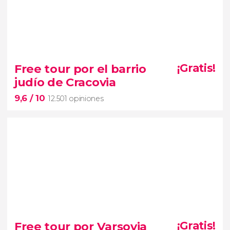
8,9


223 opiniones
excursión a Zakopane
Free tour por el barrio
¡Gratis!
montes Tatras
judío de Cracovia
termas de
9,6
/ 10
Chochołów
12.501 opiniones
9,6


12.501 opiniones
Free tour por Varsovia
¡Gratis!