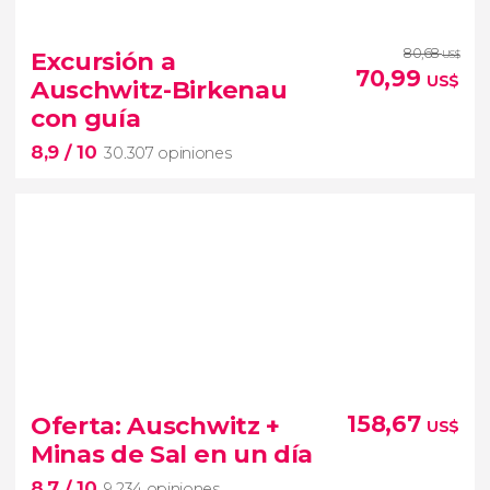
80,68
Excursión a
US$
70,99
US$
Auschwitz-Birkenau
con guía
8,9
/ 10
30.307 opiniones
8,9


30.307 opiniones
Oferta: Auschwitz +
158,67
US$
excursión a Auschwitz-Birkenau
Minas de Sal en un día
campo de concentración más terrorífico
8,7
/ 10
del siglo XX
9.234 opiniones