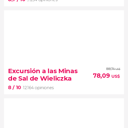
8,7


9.234 opiniones
88,74
Auschwitz-Birkenau y las Minas de Sal de Wieliczka
Excursión a las Minas
US$
78,09
tours más populares de Cracovia
US$
de Sal de Wieliczka
8
/ 10
12.164 opiniones