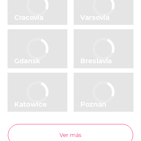
Cracovia
Varsovia
Gdansk
Breslavia
Katowice
Poznan
Ver más