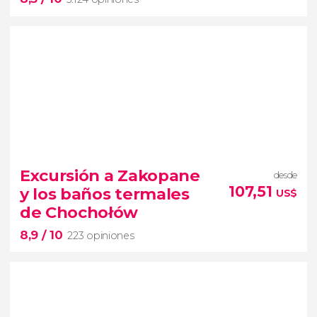
8,5


5.124 opiniones
Excursión a Zakopane
desde
visita guiada por la fábrica de Oskar
107,51
y los baños termales
US$
Schindler
empresario
de Chochołów
que arriesgó su vida para salvar a miles de judíos
8,9
/ 10
223 opiniones