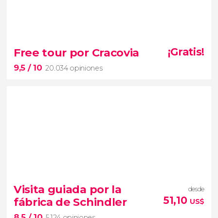
8


12.164 opiniones
Free tour por Cracovia
¡Gratis!
9,5
/ 10
20.034 opiniones
uno de
los lugares más visitados de Polonia
9,5


20.034 opiniones
Visita guiada por la
desde
casco antiguo de Cracovia
51,10
fábrica de Schindler
US$
Patrimonio de la
8,5
/ 10
Humanidad
5.124 opiniones