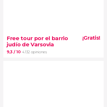
9,5


407 opiniones
Free tour por el barrio
¡Gratis!
judío de Varsovia
Descubriréis
9,3
/ 10
además las criptas reales.
4.132 opiniones
9,3

