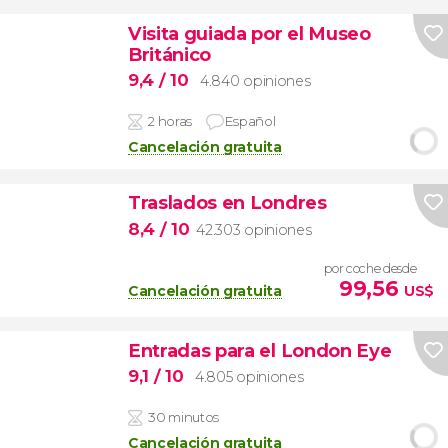
Visita guiada por el Museo
Británico
9,4
/ 10
4.840 opiniones
2 horas
Español
Cancelación gratuita
Traslados en Londres
8,4
/ 10
42.303 opiniones
por coche desde
99,56
Cancelación gratuita
US$
Entradas para el London Eye
9,1
/ 10
4.805 opiniones
30 minutos
Cancelación gratuita