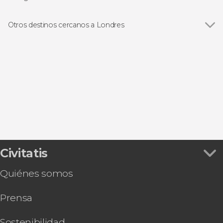
Torre de Londres
Ver todas
Visitas guiadas en Londres
Palacio de Buckingham
Free tours en Londres
Otros destinos cercanos a Londres
Catedral de San Pablo
Excursiones de un día desde Londres
Ver todas
Richmond upon Thames
Abadía de Westminster
Paseos en barco en Londres
Windsor
Trafalgar Square
Autobuses turísticos en Londres
Chertsey
Tower Bridge
Tarjetas turísticas en Londres
Chessington
Estudios de Harry Potter de Londres
Musicales en Londres
Wisley
Museo Británico
Castillo de Windsor
Civitatis
Quiénes somos
Prensa
Sostenibilidad