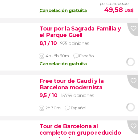
por coche desde
49,58
Cancelación gratuita
US$
Tour por la Sagrada Familia y
el Parque Güell
8,1
/ 10
925 opiniones
4h - 5h 30m
Español
Cancelación gratuita
Free tour de Gaudí y la
Barcelona modernista
9,5
/ 10
15.759 opiniones
2h 30m
Español
Tour de Barcelona al
completo en grupo reducido