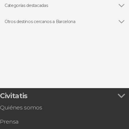
Casa Batlló
Categorías destacadas
Paseo de Gracia
Ver todas
Visitas guiadas en Barcelona
La Pedrera-Casa Milà
Free tours en Barcelona
Otros destinos cercanos a Barcelona
Barrio Gótico
Entradas
Ver todas
Sabadell
Parque Güell
Excursiones de un día desde Barcelona
El Prat de Llobregat
Abadía de Montserrat
Autobús turístico
Cornellá de Llobregat
Estadio Camp Nou
Paseos en barco en Barcelona
San Cugat del Vallés
Montjuïc
Flamenco en Barcelona
Badalona
PortAventura
Gastronomía y enoturismo
Tarjetas turísticas
Civitatis
Quiénes somos
Prensa