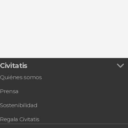
Ver todas
Torrejón de Ardoz
Plaza Mayor
Entradas
San Lorenzo de El Escorial
Puerta de Alcalá
Autobuses turísticos de Madrid
Aranjuez
Puerta del Sol
Flamenco en Madrid
Alcalá de Henares
Museo Nacional Thyssen-Bornemisza
Zoos en Madrid
Chinchón
Parque de El Retiro
Gastronomía y enoturismo en Madrid
Mercado de San Miguel
Tarjetas turísticas en Madrid
Estadio Riyadh Air Metropolitano
Valle de Cuelgamuros
Civitatis
Quiénes somos
Prensa
Sostenibilidad
Regala Civitatis