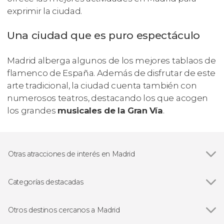
exprimir la ciudad.
Una ciudad que es puro espectáculo
Madrid alberga algunos de los mejores tablaos de
flamenco de España. Además de disfrutar de este
arte tradicional, la ciudad cuenta también con
numerosos teatros, destacando los que acogen
los grandes
musicales de la Gran Vía
.
Otras atracciones de interés en Madrid
Ver todas
Palacio Real de Madrid
Museo Nacional del Prado
Categorías destacadas
Estadio Santiago Bernabéu
Ver todas
Visitas guiadas en Madrid
Catedral de la Almudena
Free tours en Madrid
Otros destinos cercanos a Madrid
Museo Nacional Reina Sofía
Excursiones de un día en Madrid