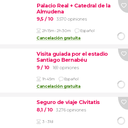
Palacio Real + Catedral de la
Almudena
9,5
/ 10
3.570 opiniones
2h 15m - 2h 30m
Español
Cancelación gratuita
Visita guiada por el estadio
Santiago Bernabéu
9
/ 10
169 opiniones
1h 45m
Español
Cancelación gratuita
Seguro de viaje Civitatis
8,1
/ 10
3.276 opiniones
3 - 31d