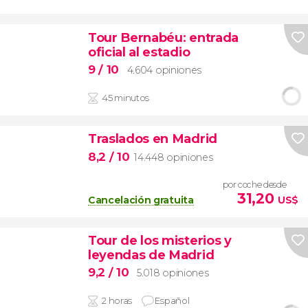
Tour Bernabéu: entrada
oficial al estadio
9
/ 10
4.604 opiniones
45 minutos
Traslados en Madrid
8,2
/ 10
14.448 opiniones
por coche desde
31,20
Cancelación gratuita
US$
Tour de los misterios y
leyendas de Madrid
9,2
/ 10
5.018 opiniones
2 horas
Español