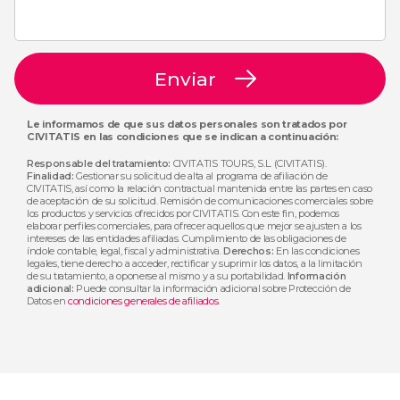
Enviar
Le informamos de que sus datos personales son tratados por
CIVITATIS en las condiciones que se indican a continuación:
Responsable del tratamiento:
CIVITATIS TOURS, S.L. (CIVITATIS).
Finalidad:
Gestionar su solicitud de alta al programa de afiliación de
CIVITATIS, así como la relación contractual mantenida entre las partes en caso
de aceptación de su solicitud. Remisión de comunicaciones comerciales sobre
los productos y servicios ofrecidos por CIVITATIS. Con este fin, podemos
elaborar perfiles comerciales, para ofrecer aquellos que mejor se ajusten a los
intereses de las entidades afiliadas. Cumplimiento de las obligaciones de
índole contable, legal, fiscal y administrativa.
Derechos:
En las condiciones
legales, tiene derecho a acceder, rectificar y suprimir los datos, a la limitación
de su tratamiento, a oponerse al mismo y a su portabilidad.
Información
adicional:
Puede consultar la información adicional sobre Protección de
Datos en
condiciones generales de afiliados
.