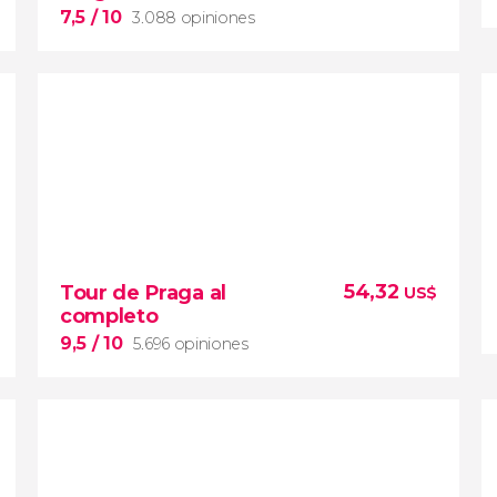
7,5
/ 10
3.088 opiniones
7,5


3.088 opiniones
54,32
Tour de Praga al
US$
paseo en barco por Praga
completo
río Moldava
9,5
/ 10
5.696 opiniones