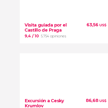
63,56
Visita guiada por el
US$
Castillo de Praga
9,4
/ 10
5.754 opiniones
9,4


5.754 opiniones
visita guiada por el Castillo de Praga
86,68
Excursión a Cesky
US$
catedral de San Vito
Krumlov
Callejón del