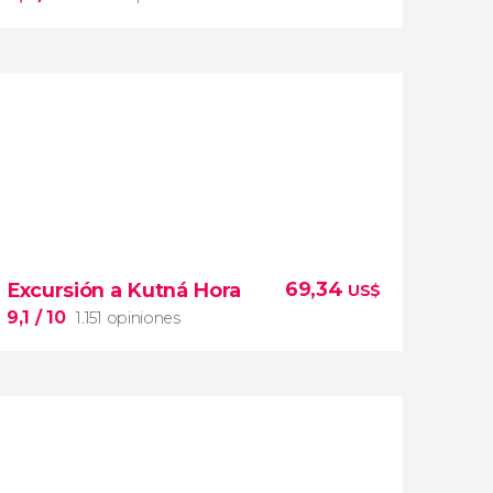
SS nazis
Segunda Guerra Mundial
9,3


4.090 opiniones
joya
69,34
Excursión a Kutná Hora
US$
de Bohemia Occidental
9,1
/ 10
1.151 opiniones