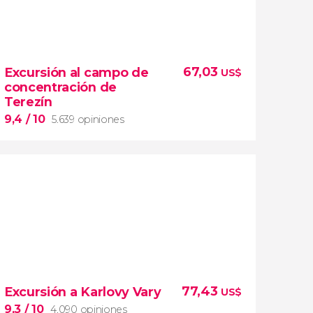
67,03
Excursión al campo de
US$
concentración de
Terezín
9,4
/ 10
5.639 opiniones
9,4


5.639 opiniones
77,43
Excursión a Karlovy Vary
US$
excursión al campo de concentración
de Terezín desde Praga
9,3
/ 10
4.090 opiniones