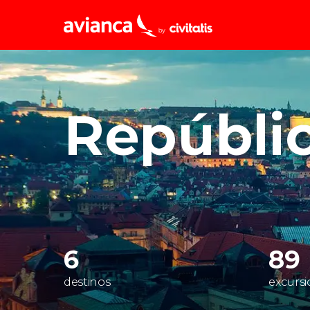
Rom
Italia
Repúbli
Lond
Reino 
Edim
Reino 
Marr
Marrue
Esta
Turquía
6
89
destinos
excursi