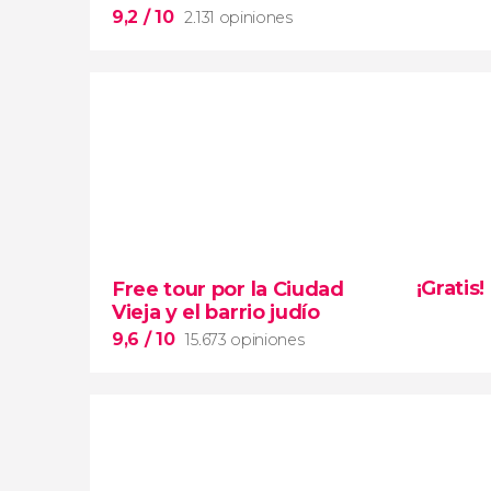
Oro
9,2
/ 10
2.131 opiniones
9,2


2.131 opiniones
¡Gratis!
Free tour por la Ciudad
Český Krumlov
Vieja y el barrio judío
ciudades más bonitas de la República Checa
9,6
/ 10
15.673 opiniones