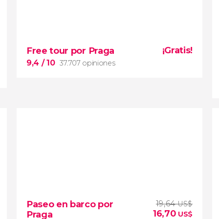
¡Gratis!
Free tour por Praga
9,4
/ 10
37.707 opiniones
9,4


37.707 opiniones
free tour por Praga
conocer la capital checa
Paseo en barco por
19,64
US$
Ciudad Vieja
16,70
Praga
US$
río Moldava