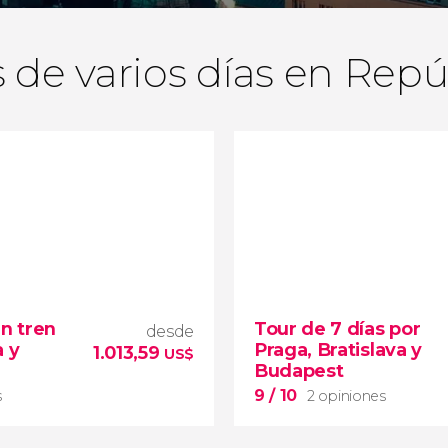
 de varios días en Rep
en tren
Tour de 7 días por
desde
a y
Praga, Bratislava y
1.013,59
US$
Budapest
9
/ 10
s
2 opiniones