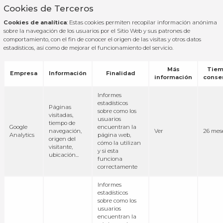
Cookies de Terceros
Cookies de analítica
: Estas cookies permiten recopilar información anónima
sobre la navegación de los usuarios por el Sitio Web y sus patrones de
comportamiento, con el fin de conocer el origen de las visitas y otros datos
estadísticos, así como de mejorar el funcionamiento del servicio.
Más
Tiem
Empresa
Información
Finalidad
información
conse
Informes
estadísticos
Páginas
sobre como los
visitadas,
usuarios
tiempo de
Google
encuentran la
navegación,
Ver
26 mes
Analytics
página web,
origen del
cómo la utilizan
visitante,
y si esta
ubicación...
funciona
correctamente
Informes
estadísticos
sobre como los
usuarios
encuentran la