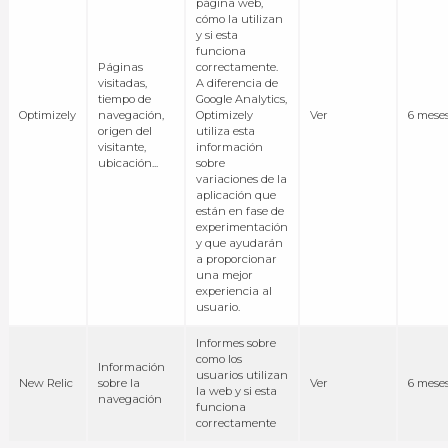
página web,
cómo la utilizan
y si esta
funciona
Páginas
correctamente.
visitadas,
A diferencia de
tiempo de
Google Analytics,
Optimizely
navegación,
Optimizely
Ver
6 mese
origen del
utiliza esta
visitante,
información
ubicación...
sobre
variaciones de la
aplicación que
están en fase de
experimentación
y que ayudarán
a proporcionar
una mejor
experiencia al
usuario.
Informes sobre
como los
Información
usuarios utilizan
New Relic
sobre la
Ver
6 mese
la web y si esta
navegación
funciona
correctamente