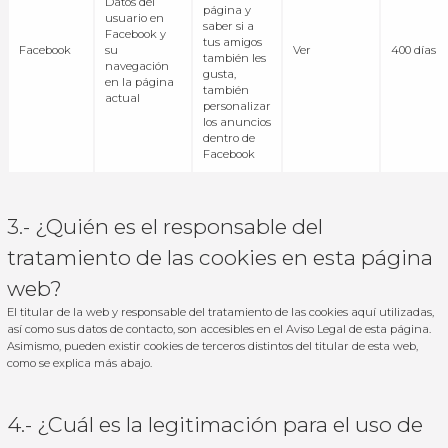
Datos del
página y
usuario en
saber si a
Facebook y
tus amigos
Facebook
su
Ver
400 días
también les
navegación
gusta,
en la página
también
actual
personalizar
los anuncios
dentro de
Facebook
3.- ¿Quién es el responsable del
tratamiento de las cookies en esta página
web?
El titular de la web y responsable del tratamiento de las cookies aquí utilizadas,
así como sus datos de contacto, son accesibles en el Aviso Legal de esta página.
Asimismo, pueden existir cookies de terceros distintos del titular de esta web,
como se explica más abajo.
4.- ¿Cuál es la legitimación para el uso de