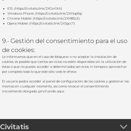
IOS: (
https://civitatis.link/2XGm1XA
)
Windows Phone: (
https://civitatis.link/2XHop0q
)
Chrome Mobile: (
https://civitatis.link/2XM85LE
)
Opera Mobile: (
https://civitatis.link/2XJgcc7
)
9.- Gestión del consentimiento para el uso
de cookies:
Le informamos que en el caso de bloquear o no aceptar la instalación de
cookies, es posible que ciertos servicios no estén disponibles sin la utilización de
éstas o que no pueda acceder a determinados servicios ni tampoco aprovechar
por completo todo lo que este sitio web le ofrece.
El usuario podrá acceder al panel de configuración de las cookies y gestionar las
mismas en cualquier momento, así como revocar el consentimiento
inicialmente otorgado, pinchando
aquí
.
Civitatis