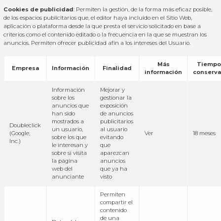
Cookies de publicidad
: Permiten la gestión, de la forma más eficaz posible,
de los espacios publicitarios que, el editor haya incluido en el Sitio Web,
aplicación o plataforma desde la que presta el servicio solicitado en base a
criterios como el contenido editado o la frecuencia en la que se muestran los
anuncios. Permiten ofrecer publicidad afín a los intereses del Usuario.
Más
Tiempo
Empresa
Información
Finalidad
información
conserva
Información
Mejorar y
sobre los
gestionar la
anuncios que
exposición
han sido
de anuncios
mostrados a
publicitarios
Doubleclick
un usuario,
al usuario
(Google,
Ver
18 meses
sobre los que
evitando
Inc.)
le interesan y
que
sobre si visita
aparezcan
la página
anuncios
web del
que ya ha
anunciante
visto
Permiten
compartir el
contenido
de una