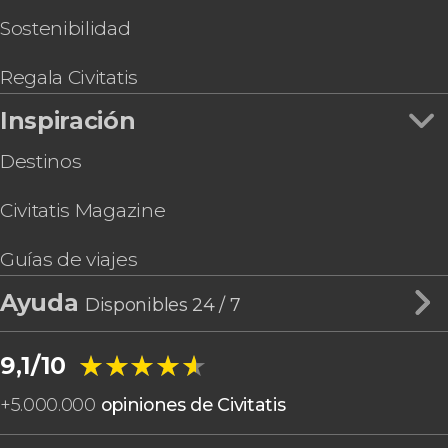
atracciones en 30 días
Grand Central Terminal
Excursiones de varios días desde Nueva York
Tour privado por Nueva York en vehículo
Sostenibilidad
Gastronomía y enoturismo en Nueva York
Visita guiada por el MET
New York CityPASS®, 5 atracciones en 9 días
Regala Civitatis
Inspiración
Destinos
Civitatis Magazine
Guías de viajes
Ayuda
Disponibles 24 / 7
★★★★★
★★★★★
9,1/10
+
5.000.000
opiniones de Civitatis