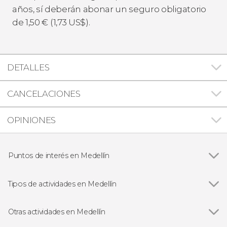
años, sí deberán abonar un seguro obligatorio
de 1,50
€
(1,73
US$
).
DETALLES
CANCELACIONES
OPINIONES
Puntos de interés en Medellín
Ver todas
Plaza Botero
Comuna 13
Tipos de actividades en Medellín
Pueblito Paisa
Ver todas
Visitas guiadas en Medellín
Comuna 3
Free tours en Medellín
Otras actividades en Medellín
Excursiones de un día