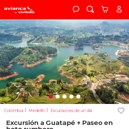
Colombia
Medellín
Excursiones de un día
Excursión a Guatapé + Paseo en
bote rumbero