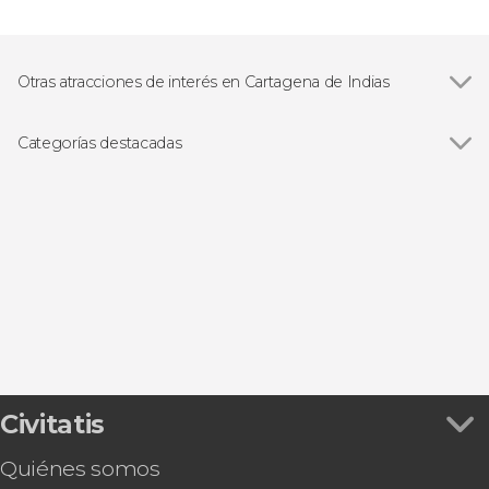
Otras atracciones de interés en Cartagena de Indias
Ver todas
Getsemaní
Castillo de San Felipe de Barajas
Categorías destacadas
Catedral de Santa Catalina de Alejandría
Ver todas
Visitas guiadas y free tours
Free Tour
Excursiones de un día
Paseos en barco
Gastronomía y enoturismo
Kayak
Tour en bicicleta
Civitatis
Quiénes somos