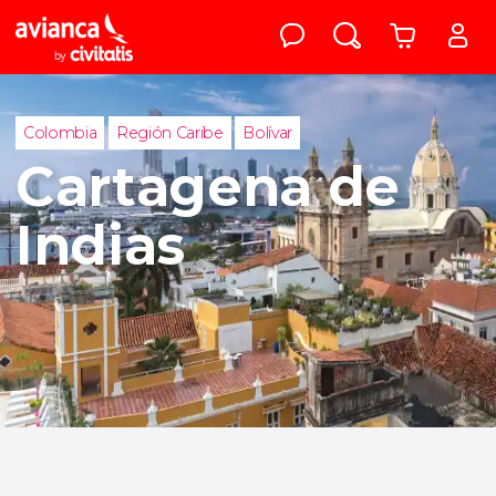
Colombia
Región Caribe
Bolívar
Cartagena de
Indias