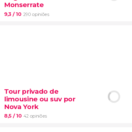
Gospel
economizar tempo e dinheiro
Monserrate
9,3
/ 10
290 opiniões
9,3


290 opiniões
Tour privado de
Conheça os monumentos da cidade de Bogotá com
limousine ou suv por
esta visita guiada de ônibus
Nova York
8,5
/ 10
42 opiniões