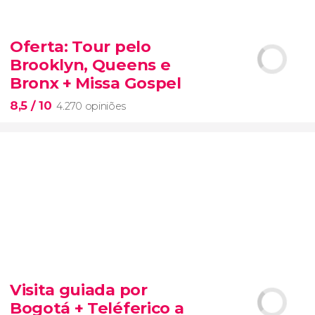
9,3


2.037 opiniões
Oferta: Tour pelo
excursão saindo de Medellín
Brooklyn, Queens e
arquitetura colonial
de
Guatapé
reservatório El Peñol
Bronx + Missa Gospel
8,5
/ 10
4.270 opiniões
8,5


4.270 opiniões
Visita guiada por
Bogotá + Teléferico a
pelo Brooklyn, Queens e Bronx com uma Missa