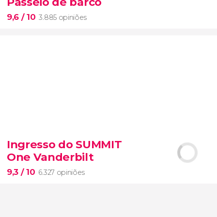
Passeio de barco
9,6
/ 10
3.885 opiniões
9,6


3.885 opiniões
Ingresso do SUMMIT
excursão a Guatapé,
One Vanderbilt
povoados mais bonitos da Colômbia
passeio de barco
9,3
/ 10
6.327 opiniões